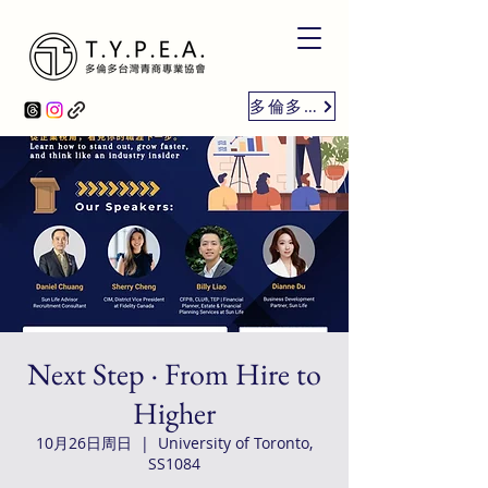
多倫多台商會
Next Step · From Hire to
Higher
10月26日周日
  |  
University of Toronto,
SS1084