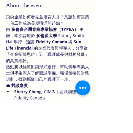
About the event
頂尖企業如何看見並培育人才？又該如何讓第
一份工作成為長期職涯的起點？
由 
多倫多台灣青商專業協會（TYPEA）
 主
辦，本次論壇於 
多倫多大學
 Sidney Smith 
Hall舉行，邀請 
Fidelity Canada
 與 
Sun 
Life Financial
 的企業代表與領導人，分享從
「企業招募思維」到「職涯成長與財務發展」
的真實經驗。
活動將以輕鬆對談形式進行，幫助青年專業人
士與學生深入了解面試準備、職場策略與財務
規劃，找到屬於自己的職涯下一步。
💼 
對談嘉賓：
Sherry Cheng, 
CIM®｜區域副總裁，
Fidelity Canada
Billy Liao
｜CFP®, CLU®, TEP 財務規劃
師，Sun Life Financial
Show More